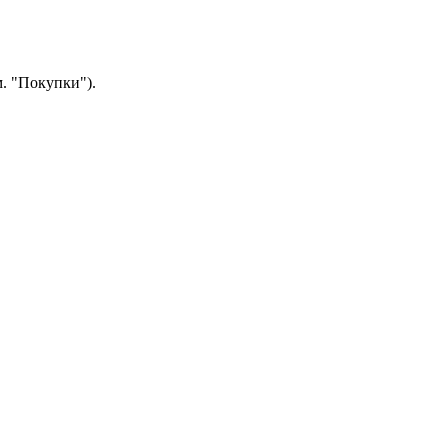
.
"Покупки").