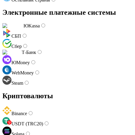
Электронные платежные системы
ЮKassa
СБП
Сбер
Т-Банк
ЮMoney
WebMoney
Steam
Криптовалюты
Binance
USDT (TRC20)
Solana