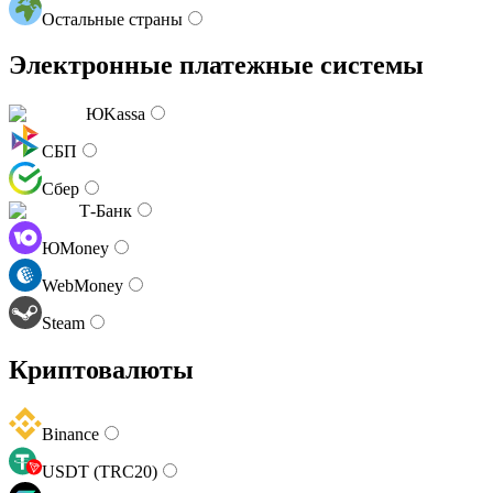
Остальные страны
Электронные платежные системы
ЮKassa
СБП
Сбер
Т-Банк
ЮMoney
WebMoney
Steam
Криптовалюты
Binance
USDT (TRC20)