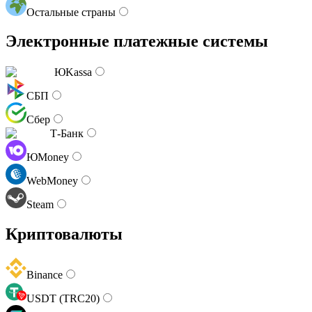
Остальные страны
Электронные платежные системы
ЮKassa
СБП
Сбер
Т-Банк
ЮMoney
WebMoney
Steam
Криптовалюты
Binance
USDT (TRC20)