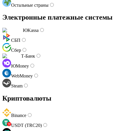
Остальные страны
Электронные платежные системы
ЮKassa
СБП
Сбер
Т-Банк
ЮMoney
WebMoney
Steam
Криптовалюты
Binance
USDT (TRC20)