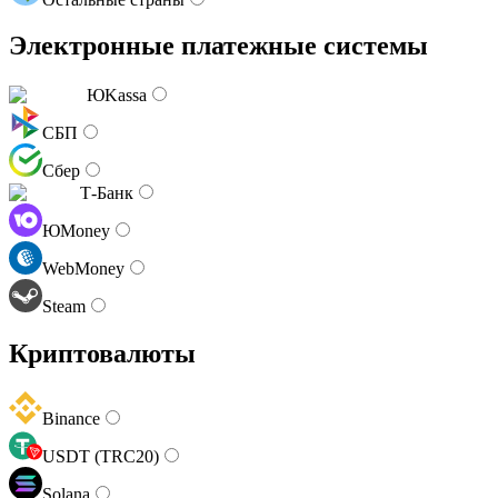
Электронные платежные системы
ЮKassa
СБП
Сбер
Т-Банк
ЮMoney
WebMoney
Steam
Криптовалюты
Binance
USDT (TRC20)
Solana