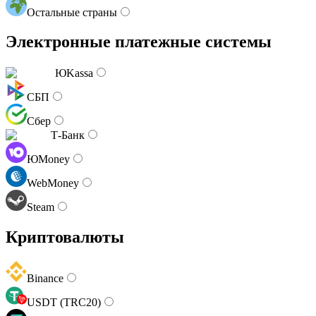
Остальные страны
Электронные платежные системы
ЮKassa
СБП
Сбер
Т-Банк
ЮMoney
WebMoney
Steam
Криптовалюты
Binance
USDT (TRC20)