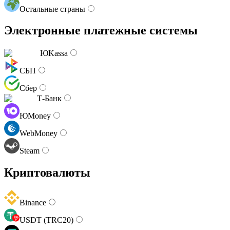
Остальные страны
Электронные платежные системы
ЮKassa
СБП
Сбер
Т-Банк
ЮMoney
WebMoney
Steam
Криптовалюты
Binance
USDT (TRC20)