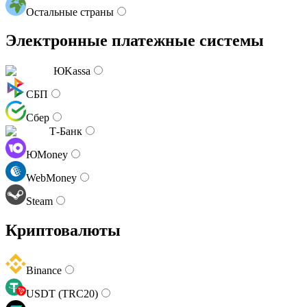
Остальные страны
Электронные платежные системы
ЮKassa
СБП
Сбер
Т-Банк
ЮMoney
WebMoney
Steam
Криптовалюты
Binance
USDT (TRC20)