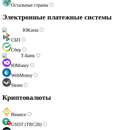
Остальные страны
Электронные платежные системы
ЮKassa
СБП
Сбер
Т-Банк
ЮMoney
WebMoney
Steam
Криптовалюты
Binance
USDT (TRC20)