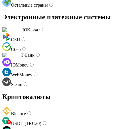
Остальные страны
Электронные платежные системы
ЮKassa
СБП
Сбер
Т-Банк
ЮMoney
WebMoney
Steam
Криптовалюты
Binance
USDT (TRC20)