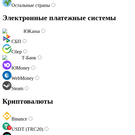
Остальные страны
Электронные платежные системы
ЮKassa
СБП
Сбер
Т-Банк
ЮMoney
WebMoney
Steam
Криптовалюты
Binance
USDT (TRC20)