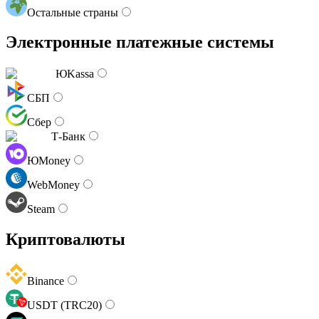
Остальные страны
Электронные платежные системы
ЮKassa
СБП
Сбер
Т-Банк
ЮMoney
WebMoney
Steam
Криптовалюты
Binance
USDT (TRC20)