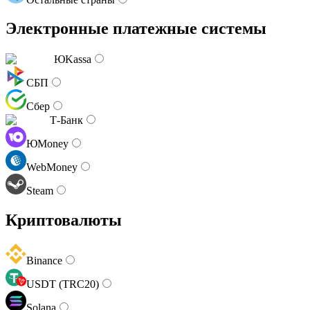
Электронные платежные системы
ЮKassa
СБП
Сбер
Т-Банк
ЮMoney
WebMoney
Steam
Криптовалюты
Binance
USDT (TRC20)
Solana