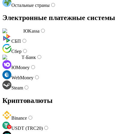
Остальные страны
Электронные платежные системы
ЮKassa
СБП
Сбер
Т-Банк
ЮMoney
WebMoney
Steam
Криптовалюты
Binance
USDT (TRC20)