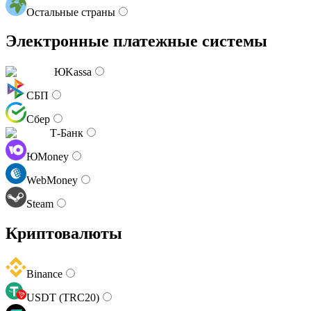
Остальные страны
Электронные платежные системы
ЮKassa
СБП
Сбер
Т-Банк
ЮMoney
WebMoney
Steam
Криптовалюты
Binance
USDT (TRC20)