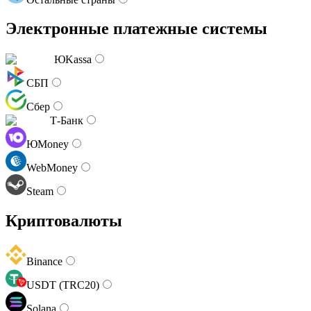
Электронные платежные системы
ЮKassa
СБП
Сбер
Т-Банк
ЮMoney
WebMoney
Steam
Криптовалюты
Binance
USDT (TRC20)
Solana