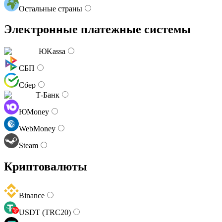
Остальные страны
Электронные платежные системы
ЮKassa
СБП
Сбер
Т-Банк
ЮMoney
WebMoney
Steam
Криптовалюты
Binance
USDT (TRC20)