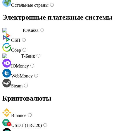
Остальные страны
Электронные платежные системы
ЮKassa
СБП
Сбер
Т-Банк
ЮMoney
WebMoney
Steam
Криптовалюты
Binance
USDT (TRC20)