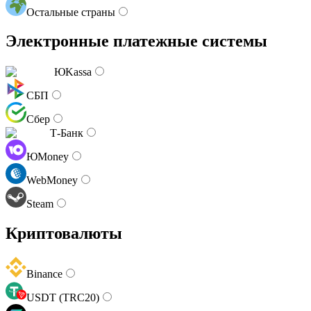
Остальные страны
Электронные платежные системы
ЮKassa
СБП
Сбер
Т-Банк
ЮMoney
WebMoney
Steam
Криптовалюты
Binance
USDT (TRC20)