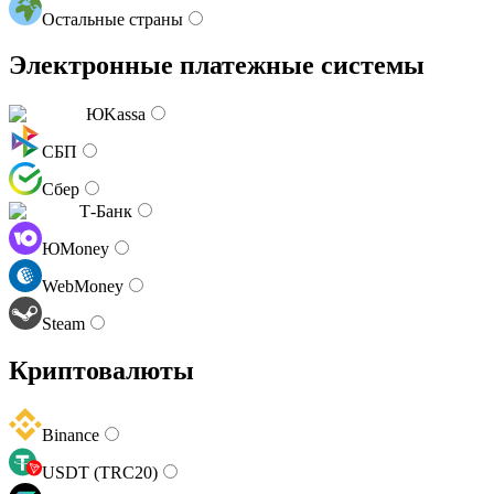
Остальные страны
Электронные платежные системы
ЮKassa
СБП
Сбер
Т-Банк
ЮMoney
WebMoney
Steam
Криптовалюты
Binance
USDT (TRC20)