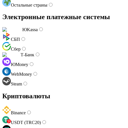
Остальные страны
Электронные платежные системы
ЮKassa
СБП
Сбер
Т-Банк
ЮMoney
WebMoney
Steam
Криптовалюты
Binance
USDT (TRC20)