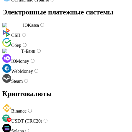
Электронные платежные системы
ЮKassa
СБП
Сбер
Т-Банк
ЮMoney
WebMoney
Steam
Криптовалюты
Binance
USDT (TRC20)
Solana