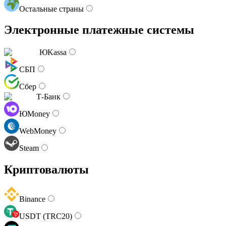
Остальные страны
Электронные платежные системы
ЮKassa
СБП
Сбер
Т-Банк
ЮMoney
WebMoney
Steam
Криптовалюты
Binance
USDT (TRC20)