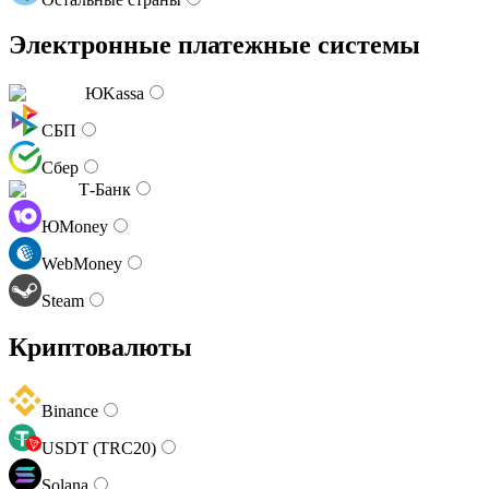
Электронные платежные системы
ЮKassa
СБП
Сбер
Т-Банк
ЮMoney
WebMoney
Steam
Криптовалюты
Binance
USDT (TRC20)
Solana