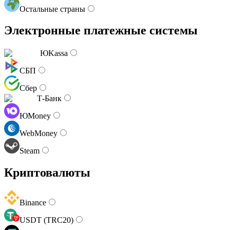
Остальные страны
Электронные платежные системы
ЮKassa
СБП
Сбер
Т-Банк
ЮMoney
WebMoney
Steam
Криптовалюты
Binance
USDT (TRC20)