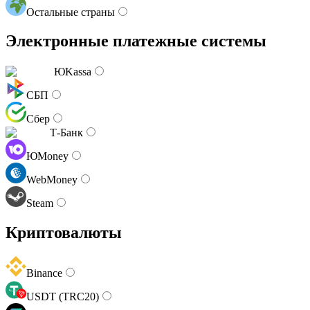
Остальные страны
Электронные платежные системы
ЮKassa
СБП
Сбер
Т-Банк
ЮMoney
WebMoney
Steam
Криптовалюты
Binance
USDT (TRC20)