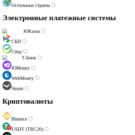
Остальные страны
Электронные платежные системы
ЮKassa
СБП
Сбер
Т-Банк
ЮMoney
WebMoney
Steam
Криптовалюты
Binance
USDT (TRC20)