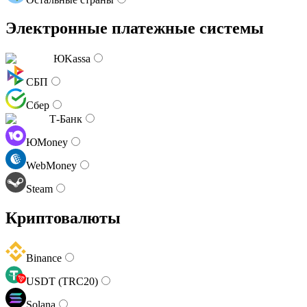
Электронные платежные системы
ЮKassa
СБП
Сбер
Т-Банк
ЮMoney
WebMoney
Steam
Криптовалюты
Binance
USDT (TRC20)
Solana