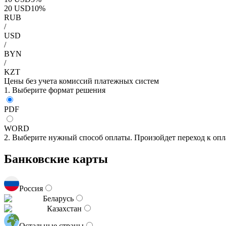
20
USD
10
%
RUB
/
USD
/
BYN
/
KZT
Цены без учета комиссий платежных систем
1. Выберите формат решения
PDF
WORD
2. Выберите нужный способ оплаты. Произойдет переход к опл
Банковские карты
Россия
Беларусь
Казахстан
Остальные страны