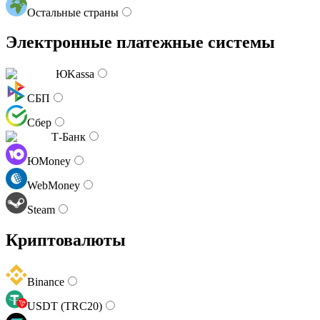
Остальные страны
Электронные платежные системы
ЮKassa
СБП
Сбер
Т-Банк
ЮMoney
WebMoney
Steam
Криптовалюты
Binance
USDT (TRC20)