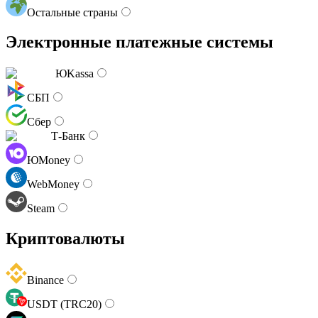
Остальные страны
Электронные платежные системы
ЮKassa
СБП
Сбер
Т-Банк
ЮMoney
WebMoney
Steam
Криптовалюты
Binance
USDT (TRC20)