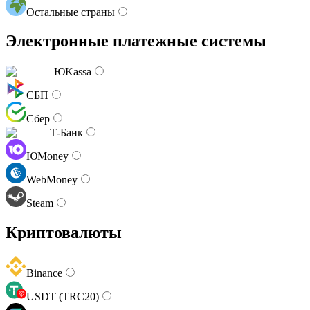
Остальные страны
Электронные платежные системы
ЮKassa
СБП
Сбер
Т-Банк
ЮMoney
WebMoney
Steam
Криптовалюты
Binance
USDT (TRC20)