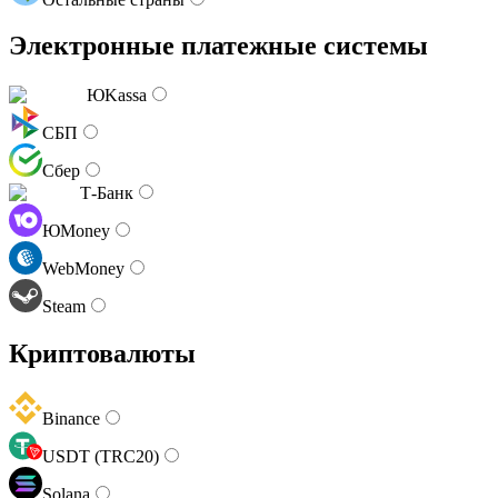
Электронные платежные системы
ЮKassa
СБП
Сбер
Т-Банк
ЮMoney
WebMoney
Steam
Криптовалюты
Binance
USDT (TRC20)
Solana