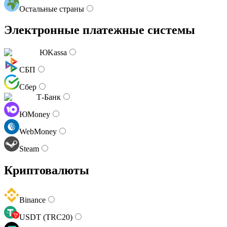
Остальные страны
Электронные платежные системы
ЮKassa
СБП
Сбер
Т-Банк
ЮMoney
WebMoney
Steam
Криптовалюты
Binance
USDT (TRC20)