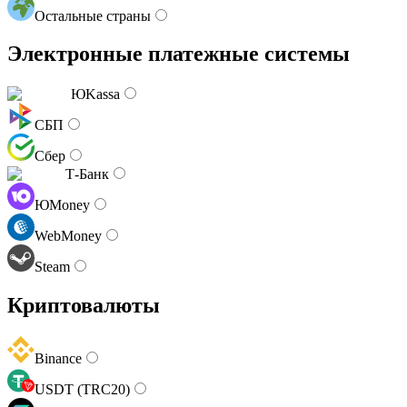
Остальные страны
Электронные платежные системы
ЮKassa
СБП
Сбер
Т-Банк
ЮMoney
WebMoney
Steam
Криптовалюты
Binance
USDT (TRC20)