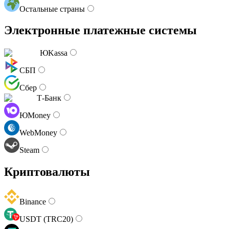
Остальные страны
Электронные платежные системы
ЮKassa
СБП
Сбер
Т-Банк
ЮMoney
WebMoney
Steam
Криптовалюты
Binance
USDT (TRC20)