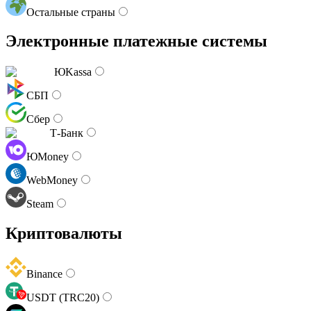
Остальные страны
Электронные платежные системы
ЮKassa
СБП
Сбер
Т-Банк
ЮMoney
WebMoney
Steam
Криптовалюты
Binance
USDT (TRC20)