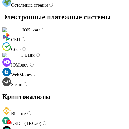
Остальные страны
Электронные платежные системы
ЮKassa
СБП
Сбер
Т-Банк
ЮMoney
WebMoney
Steam
Криптовалюты
Binance
USDT (TRC20)