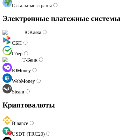
Остальные страны
Электронные платежные системы
ЮKassa
СБП
Сбер
Т-Банк
ЮMoney
WebMoney
Steam
Криптовалюты
Binance
USDT (TRC20)