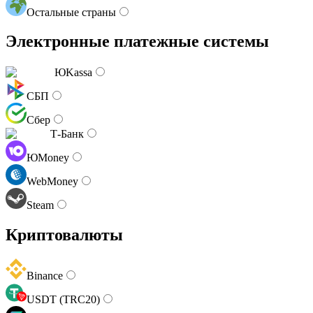
Остальные страны
Электронные платежные системы
ЮKassa
СБП
Сбер
Т-Банк
ЮMoney
WebMoney
Steam
Криптовалюты
Binance
USDT (TRC20)