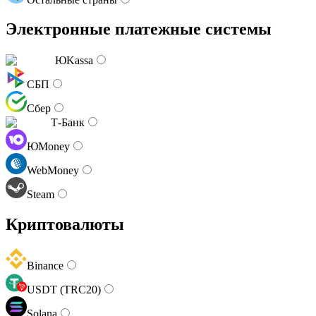
Электронные платежные системы
ЮKassa
СБП
Сбер
Т-Банк
ЮMoney
WebMoney
Steam
Криптовалюты
Binance
USDT (TRC20)
Solana