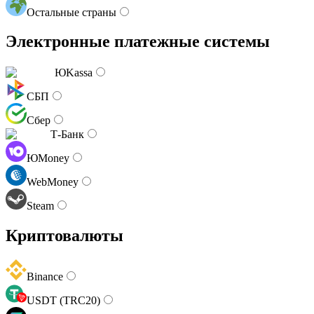
Остальные страны
Электронные платежные системы
ЮKassa
СБП
Сбер
Т-Банк
ЮMoney
WebMoney
Steam
Криптовалюты
Binance
USDT (TRC20)