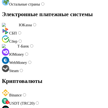
Остальные страны
Электронные платежные системы
ЮKassa
СБП
Сбер
Т-Банк
ЮMoney
WebMoney
Steam
Криптовалюты
Binance
USDT (TRC20)