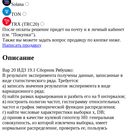
Solana
TON
TRX (TRC20)
После оплаты решение придет на почту и в личный кабинет
(см.
"Покупки").
Также вы можете задать вопрос продавцу по кнопке ниже.
Написать продавцу
Описание
Вар 20 ИДЗ 19.1 Сборник Рябушко:
В результате эксперимента получены данные, записанные в
виде статистического ряда. Требуется:
а) записать значения результатов эксперимента в виде
вариационного ряда;
б) найти размах варьирования и разбить его на 9 интервалов;
в) построить полигон частот, гистограмму относительных
частот и график эмпирической функции распределения;
г) найти числовые характеристики выборки x, DB;
д) приняв в качестве нулевой гипотезу H0: генеральная
совокупность, из которой извлечена выборка, имеет
нормальное распределение, проверить ее, пользуясь