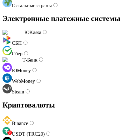
Остальные страны
Электронные платежные системы
ЮKassa
СБП
Сбер
Т-Банк
ЮMoney
WebMoney
Steam
Криптовалюты
Binance
USDT (TRC20)