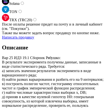
Solana
TON
TRX (TRC20)
После оплаты решение придет на почту и в личный кабинет
(см.
"Покупки").
Также вы можете задать вопрос продавцу по кнопке ниже.
Написать продавцу
Описание
Вар 25 ИДЗ 19.1 Сборник Рябушко:
В результате эксперимента получены данные, записанные в
виде статистического ряда. Требуется:
а) записать значения результатов эксперимента в виде
вариационного ряда;
б) найти размах варьирования и разбить его на 9 интервалов;
в) построить полигон частот, гистограмму относительных
частот и график эмпирической функции распределения;
г) найти числовые характеристики выборки x, DB;
д) приняв в качестве нулевой гипотезу H0: генеральная
совокупность, из которой извлечена выборка, имеет
нормальное распределение, проверить ее, пользуясь