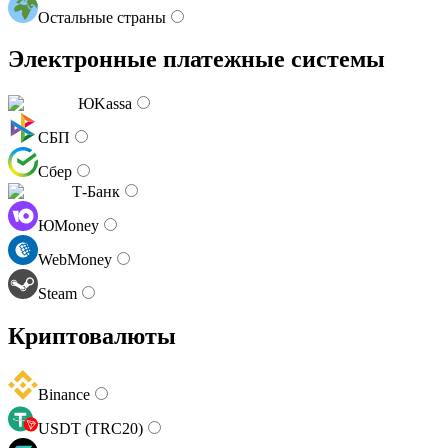
Остальные страны
Электронные платежные системы
ЮKassa
СБП
Сбер
Т-Банк
ЮMoney
WebMoney
Steam
Криптовалюты
Binance
USDT (TRC20)