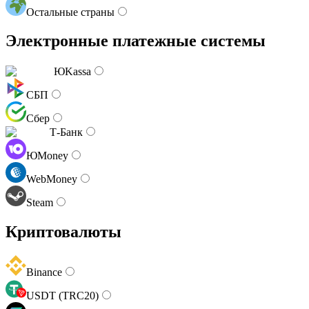
Остальные страны
Электронные платежные системы
ЮKassa
СБП
Сбер
Т-Банк
ЮMoney
WebMoney
Steam
Криптовалюты
Binance
USDT (TRC20)