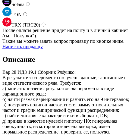
Solana
TON
TRX (TRC20)
После оплаты решение придет на почту и в личный кабинет
(см.
"Покупки").
Также вы можете задать вопрос продавцу по кнопке ниже.
Написать продавцу
Описание
Вар 28 ИДЗ 19.1 Сборник Рябушко:
В результате эксперимента получены данные, записанные в
виде статистического ряда. Требуется:
а) записать значения результатов эксперимента в виде
вариационного ряда;
б) найти размах варьирования и разбить его на 9 интервалов;
в) построить полигон частот, гистограмму относительных
частот и график эмпирической функции распределения;
г) найти числовые характеристики выборки x, DB;
д) приняв в качестве нулевой гипотезу H0: генеральная
совокупность, из которой извлечена выборка, имеет
нормальное распределение, проверить ее, пользуясь