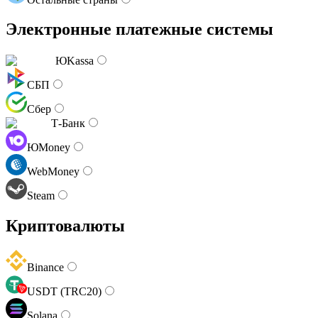
Электронные платежные системы
ЮKassa
СБП
Сбер
Т-Банк
ЮMoney
WebMoney
Steam
Криптовалюты
Binance
USDT (TRC20)
Solana