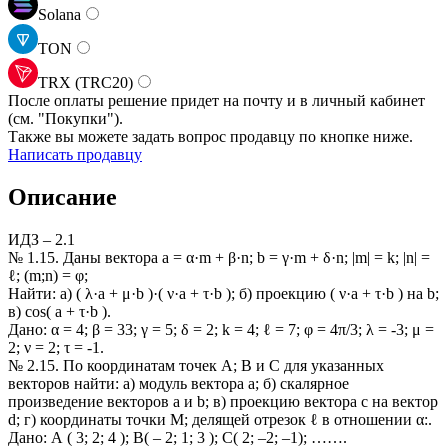
Solana
TON
TRX (TRC20)
После оплаты решение придет на почту и в личный кабинет
(см.
"Покупки").
Также вы можете задать вопрос продавцу по кнопке ниже.
Написать продавцу
Описание
ИДЗ – 2.1
№ 1.15. Даны вектора a = α·m + β·n; b = γ·m + δ·n; |m| = k; |n| =
ℓ; (m;n) = φ;
Найти: a) ( λ·a + μ·b )·( ν·a + τ·b ); б) проекцию ( ν·a + τ·b ) на b;
в) cos( a + τ·b ).
Дано: α = 4; β = 33; γ = 5; δ = 2; k = 4; ℓ = 7; φ = 4π/3; λ = -3; μ =
2; ν = 2; τ = -1.
№ 2.15. По координатам точек А; В и С для указанных
векторов найти: а) модуль вектора a; б) скалярное
произведение векторов a и b; в) проекцию вектора c на вектор
d; г) координаты точки M; делящей отрезок ℓ в отношении α:.
Дано: А ( 3; 2; 4 ); В( – 2; 1; 3 ); С( 2; –2; –1); …….