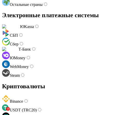
Остальные страны
Электронные платежные системы
ЮKassa
СБП
Сбер
Т-Банк
ЮMoney
WebMoney
Steam
Криптовалюты
Binance
USDT (TRC20)