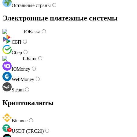
Остальные страны
Электронные платежные системы
ЮKassa
СБП
Сбер
Т-Банк
ЮMoney
WebMoney
Steam
Криптовалюты
Binance
USDT (TRC20)