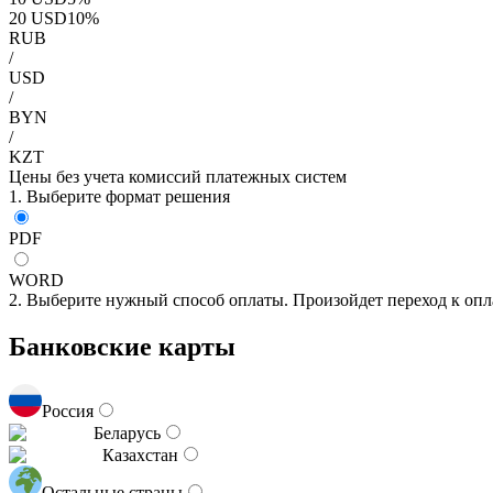
20
USD
10
%
RUB
/
USD
/
BYN
/
KZT
Цены без учета комиссий платежных систем
1. Выберите формат решения
PDF
WORD
2. Выберите нужный способ оплаты. Произойдет переход к опл
Банковские карты
Россия
Беларусь
Казахстан
Остальные страны