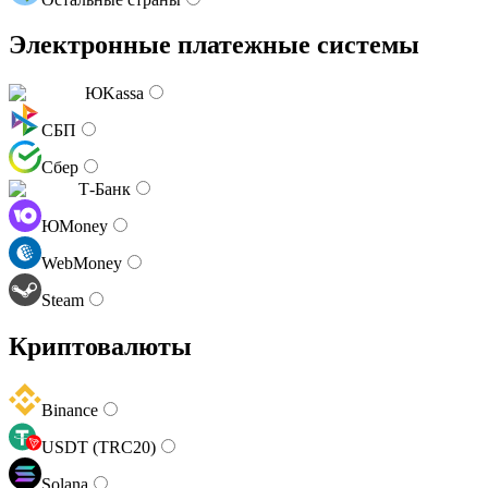
Электронные платежные системы
ЮKassa
СБП
Сбер
Т-Банк
ЮMoney
WebMoney
Steam
Криптовалюты
Binance
USDT (TRC20)
Solana