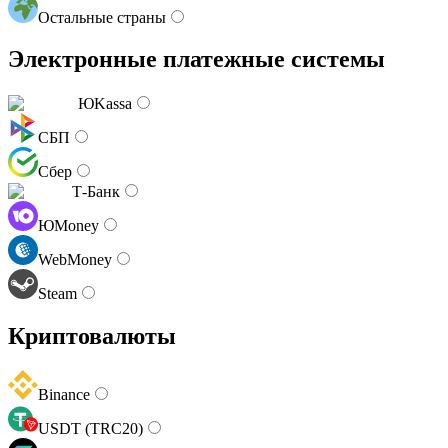
Остальные страны
Электронные платежные системы
ЮKassa
СБП
Сбер
Т-Банк
ЮMoney
WebMoney
Steam
Криптовалюты
Binance
USDT (TRC20)